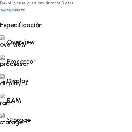
Devoluciones gratuitas durante 3 días
More details
Especificación
Unbeatable offers
Black Friday Blowout!
Overview
Processor
Display
RAM
Storage