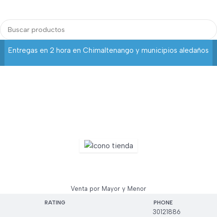
Login / Regist
Entregas en 2 hora en Chimaltenango y municipios aledaños
Mega Asia
Venta por Mayor y Menor
RATING
PHONE
30121886