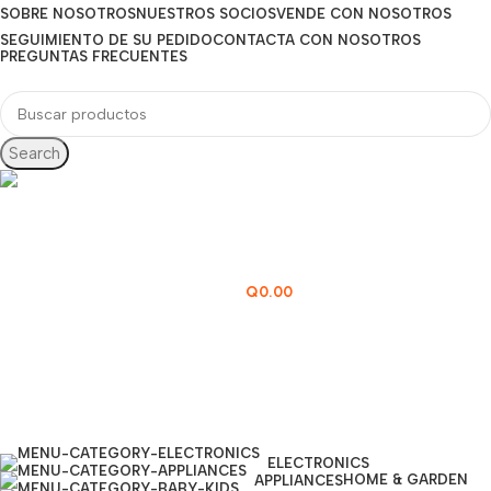
SOBRE NOSOTROS
NUESTROS SOCIOS
VENDE CON NOSOTROS
SEGUIMIENTO DE SU PEDIDO
CONTACTA CON NOSOTROS
PREGUNTAS FRECUENTES
Search
Línea directa
77277000
Q
0.00
0
items
Login / Register
ELECTRONICS
HOME & GARDEN
APPLIANCES