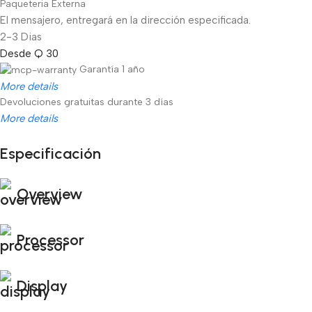
Paqueteria Externa
El mensajero, entregará en la dirección especificada.
2-3 Dias
Desde Q 30
Garantía 1 año
More details
Devoluciones gratuitas durante 3 días
More details
Especificación
Unbeatable offers
Black Friday Blowout!
Overview
Processor
Display