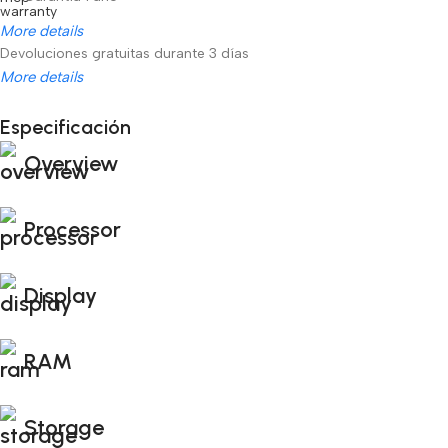
More details
Devoluciones gratuitas durante 3 días
More details
Unbeatable offers
Especificación
Black Friday Blowout!
Overview
Processor
Display
RAM
Storage