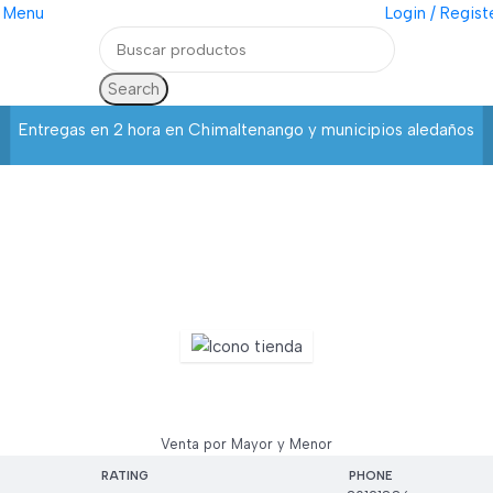
Menu
Login / Regist
Search
Entregas en 2 hora en Chimaltenango y municipios aledaños
Mega Asia
Venta por Mayor y Menor
RATING
PHONE