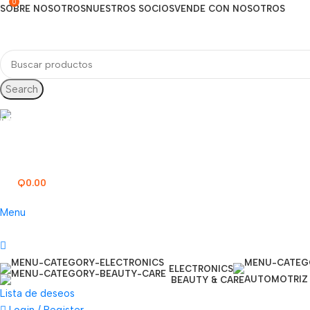
0
SOBRE NOSOTROS
NUESTROS SOCIOS
VENDE CON NOSOTROS
Search
Línea directa
77277000
Q
0.00
0
items
Menu
ELECTRONICS
AUTOMOTRIZ
BEAUTY & CARE
Lista de deseos