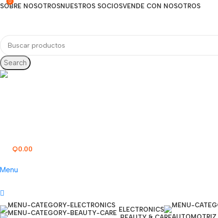
0
SOBRE NOSOTROS
NUESTROS SOCIOS
VENDE CON NOSOTROS
Search
Línea directa
77277000
Q
0.00
0
items
Menu
ELECTRONICS
AUTOMOTRIZ
BEAUTY & CARE