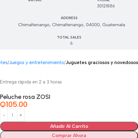
RATING
PHONE
30121886
ADDRESS
Chimaltenango, Chimaltenango, 04000, Guatemala
TOTAL SALES
6
etes
Juegos y entretenimiento
Juguetes graciosos y novedosos
Entrega rápida en 2 a 3 horas
Peluche rosa ZOSI
Q
105.00
Añadir Al Carrito
Comprar Ahora