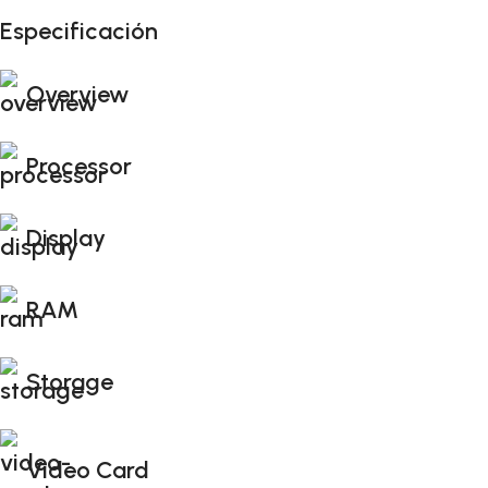
Especificación
Unbeatable offers
Black Friday Blowout!
Overview
Processor
Display
RAM
Storage
Video Card