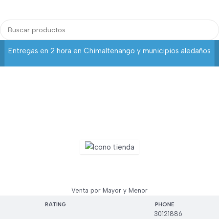
Login / Regist
Entregas en 2 hora en Chimaltenango y municipios aledaños
Mega Asia
Venta por Mayor y Menor
RATING
PHONE
30121886