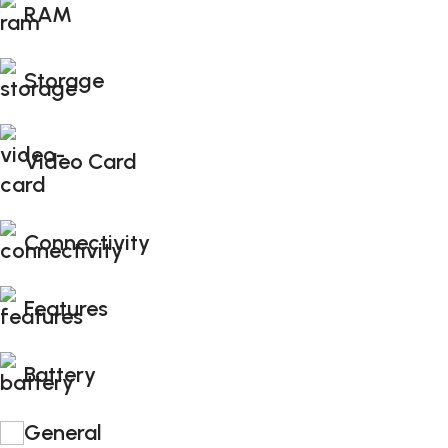
RAM
Storage
Video Card
Connectivity
Features
Battery
General