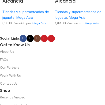
Alcancia
Alcancia
Tiendas y supermercados de
Tiendas y supermercados de
juguete
,
Mega Asia
juguete
,
Mega Asia
Q
10.00
Q
19.00
Vendido por:
Mega Asia
Vendido por:
Mega Asia
Social Links
Get to Know Us
About Us
FAQs
Our Partners
Work With Us
Contact Us
Shop
Recently Viewed